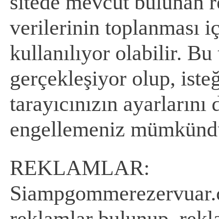
sitede mevcut bulunan r
verilerinin toplanması 
kullanılıyor olabilir. B
gerçekleşiyor olup, isteğ
tarayıcınızın ayarlarını
engellemeniz mümkünd
REKLAMLAR:
Siampgommerezervuar.co
reklamlar bulunup, rekla