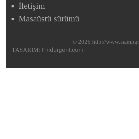
İletişim
Masaüstü sürümü
© 2026 http://www.siampgo
TASARIM:
Findurgent.com