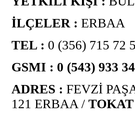
YETKİLİ KİŞİ :
BÜL
İLÇELER :
ERBAA
TEL :
0 (356) 715 72 
GSMI : 0 (543) 933 34
ADRES :
FEVZİ PAŞ
121 ERBAA /
TOKAT