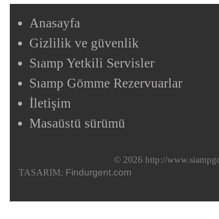
Anasayfa
Gizlilik ve güvenlik
Sıamp Yetkili Servisler
Sıamp Gömme Rezervuarlar
İletişim
Masaüstü sürümü
© 2026 http://www.siampgo
TASARIM:
Findurgent.com