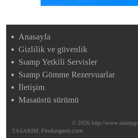
Anasayfa
Gizlilik ve güvenlik
Sıamp Yetkili Servisler
Sıamp Gömme Rezervuarlar
İletişim
Masaüstü sürümü
© 2026 http://www.siampgo
TASARIM:
Findurgent.com