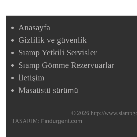
Anasayfa
Gizlilik ve güvenlik
Sıamp Yetkili Servisler
Sıamp Gömme Rezervuarlar
İletişim
Masaüstü sürümü
© 2026 http://www.siampgo
TASARIM:
Findurgent.com