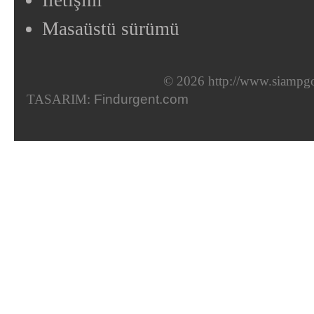
İletişim
Masaüstü sürümü
© 2026 http://www.siampgo
TASARIM:
Findurgent.com