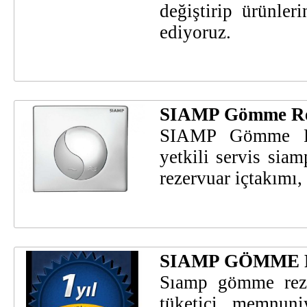
değiştirip ürünler
ediyoruz.
SIAMP Gömme Rez
SIAMP Gömme Rez
yetkili servis sia
rezervuar içtakımı
SIAMP GÖMME R
Sıamp gömme rezer
tüketici memnun