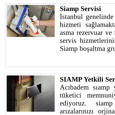
Siamp Servisi
İstanbul genelinde
hizmeti sağlamakt
asma rezervuar ve 
servis hizmetlerin
Siamp boşaltma gru
SIAMP Yetkili Se
Acıbadem sıamp ye
tüketici memnun
ediyoruz. siamp
arızalarınızı orji