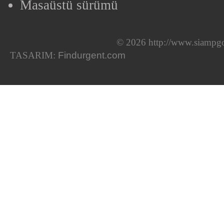
Masaüstü sürümü
© 2026 http://www.siampgo
TASARIM:
Findurgent.com